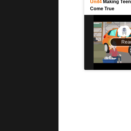
Unit4
Making Tee
Come True
Rea