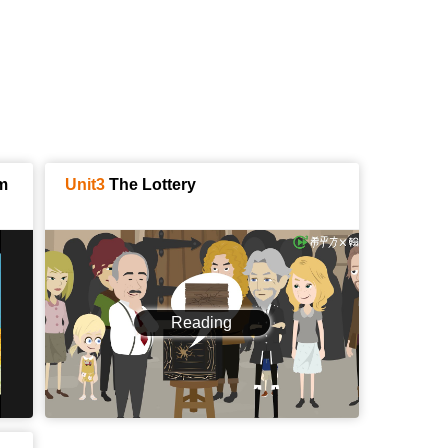
m
Unit3
The Lottery
Reading