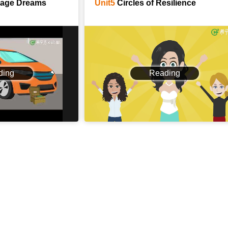
nage Dreams
Unit5
Circles of Resilience
ding
Reading