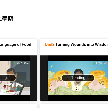
上學期
Language of Food
Unit2
Turning Wounds into Wisdo
ding
Reading