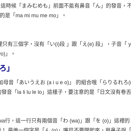
 mo)」這時候「まみむめも」前面不能有鼻音「ん」的發音，不要
確的是「ma mi mu me mo」。
只有三個字，沒有「い(i)段 」跟「え(e) 段」，子音「 y
yo)」。
ろ」
音「あいうえお (a i u e o)」 的組合哦「らりるれろ(ra r
音「la li lu le lo」這樣子，要注意的是「日文沒有
wa行，這一行只有兩個音「わ (wa)」跟「を (o)」這裡的
哦！ 最後一個字是「ん (n)」嘴巴不要閉起來，用鼻子說「