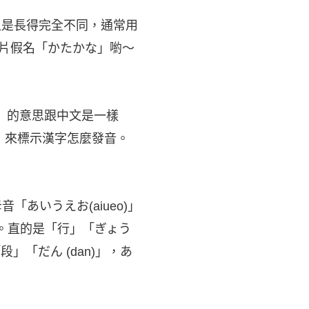
的，但是長得完全不同，通常用
片假名「かたかな」喲～
じ」的意思跟中文是一樣
)」來標示漢字怎麼發音。
音「あいうえお(aiueo)」
合而成的。直的是「行」「ぎょう
是「段」「だん (dan)」，あ