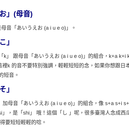
お」(母音)
音「あいうえお (a i u e o)」。
こ」
」 跟母音「あいうえお (a i u e o)」的組合，k+a k+i k
ke ko)」這裡k 的音不要特別強調，輕輕短短的念，如果你想
的短音。
そ」
母音「あいうえお (a i u e o)」的組合，像 s+a s+i s+
i」，是「shi」 哦！這個「し 」呢，很多臺灣人念成
記得要短短輕輕的唸。