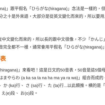
kana)」跟平假名「ひらがな(hiragana)」念法是一樣
分之十是外來語，大部分是從英文變化而來的，所以要用
)」是從中文變化而來的，所以長的跟中文很像，不少「かん
完全都不一樣，通常會用平假名「ひらがな(hiragana
音表
ragana)」來看吧！這是日文的50音表，50音是這5個母
わ (a ka sa ta na ha ma ya ra wa)」組
、 か (ka)行、 さ (sa)行、 た (ta)行...以此類推。横的
 え(e)段、 お(o)段。