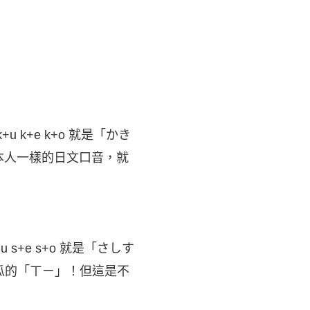
+u k+e k+o 就是「かき
跟日本人一樣的日文口音，就
u s+e s+o 就是「さしす
西瓜的「ㄒㄧ」！但這是不