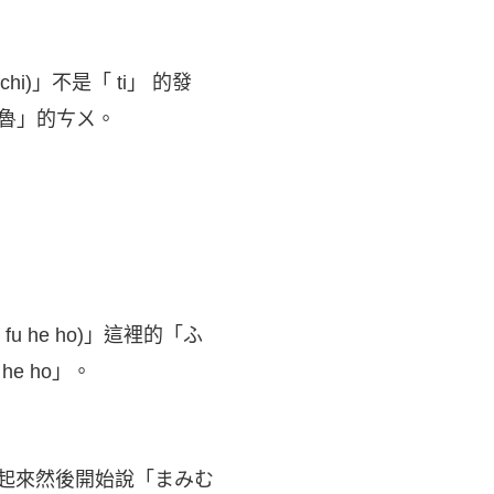
hi)」不是「 ti」 的發
粗魯」的ㄘㄨ。
fu he ho)」這裡的「ふ
he ho」。
輕的閉起來然後開始說「まみむ