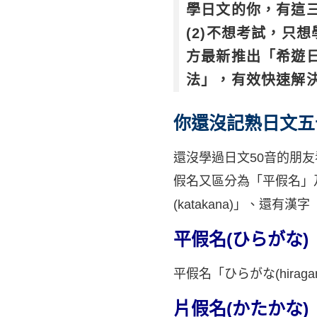
學日文的你，有這三
(2)不想考試，只
方最新推出「希遊
法」，有效快速解
你還沒記熟日文五
還沒學過日文50音的朋
假名又區分為「平假名」及
(katakana)」、還有漢
平假名(ひらがな)
平假名「ひらがな(hir
片假名(かたかな)