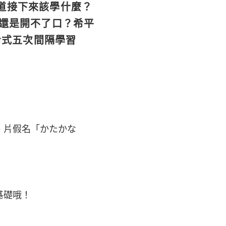
知道接下來該學什麼？
本還是開不了口？希平
希式五次間隔學習
」、片假名「かたかな
基礎哦！