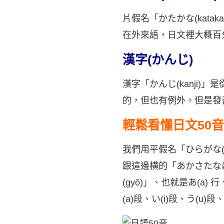
片假名「かたかな(kata
在外來語，日文裡大概百
漢字(かんじ)
漢字「かんじ(kanji
的，但也有例外。但是發音
輕鬆看懂日文50
我們用平假名「ひらがな(hi
跟這邊横的「あかさたなはまやら
(gyō)」、也就是あ(a) 行
(a)段、い(i)段、う(u)段、