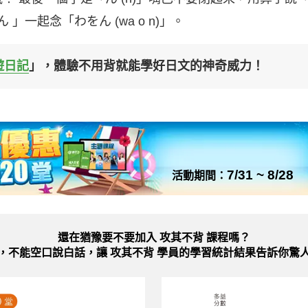
」一起念「わをん (wa o n)」。
遊日記
」，體驗不用背就能學好日文的神奇威力！
7/31 ~ 8/28
活動期間：
還在猶豫要不要加入
攻其不背 課程嗎？
，不能空口說白話，讓 攻其不背 學員的學習統計結果告訴你驚