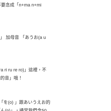
念成「n+ma n+mi
」 加母音 「あうお(a u
i ru re ro)」這裡，不
卷舌的音」哦！
「を(o) 」跟あいうえお的
ん(n)」，通常我們念50