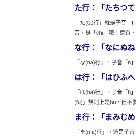
た行：「たちつて
「た(ta)行」就是子音「t」
音，是「chi」哦！還有
な行：「なにぬね
「な(na)行」，子音「n」加
は行：「はひふへ
「は(ha)行」、子音「h」 加
(fu)」規則上是hu，但不
ま行：「まみむめ
「ま(ma)行」，這是子音