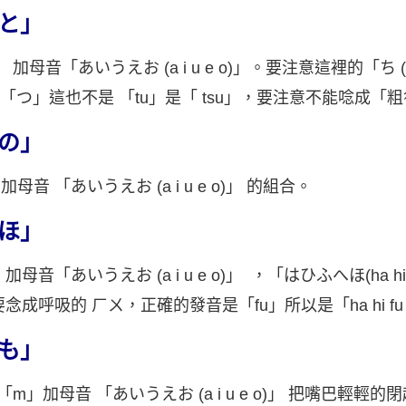
と」
 加母音「あいうえお (a i u e o)」。要注意這裡的「ち (c
，「つ」這也不是 「tu」是「 tsu」，要注意不能唸成「
の」
母音 「あいうえお (a i u e o)」 的組合。
ほ」
母音「あいうえお (a i u e o)」 ，「はひふへほ(ha hi 
要念成呼吸的 ㄏㄨ，正確的發音是「fu」所以是「ha hi fu 
も」
「m」加母音 「あいうえお (a i u e o)」 把嘴巴輕