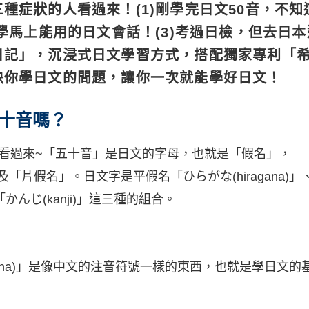
種症狀的人看過來！(1)剛學完日文50音，不
想學馬上能用的日文會話！(3)考過日檢，但去日
日記」，沉浸式日文學習方式，搭配獨家專利「
決你學日文的問題，讓你一次就能學好日文！
十音嗎？
友看過來~「五十音」是日文的字母，也就是「假名」，
「片假名」。日文字是平假名「ひらがな(hiragana)
字「かんじ(kanji)」這三種的組合。
agana)」是像中文的注音符號一樣的東西，也就是學日文的