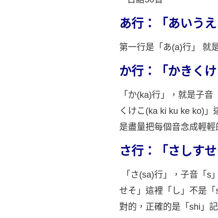
あ行：「あいうえ
第一行是「あ(a)行」 就是母
か行：
「かきくけ
「か(ka)行」，就是子音 「k
くけこ(ka ki ku 
是盡量把每個音念成輕輕
さ行：「さしすせ
「さ(sa)行」，子音「s」 加
せそ」這裡「し」不是「s
對的，正確的是「shi」