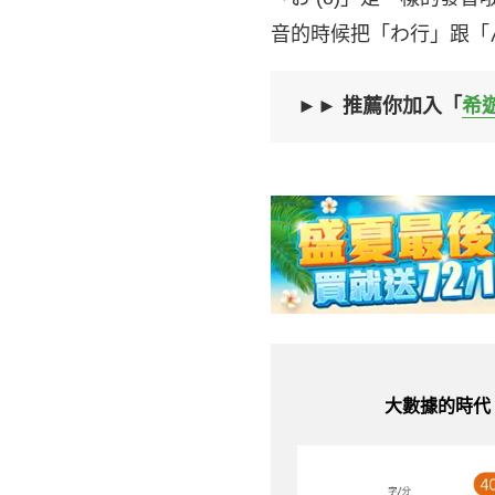
音的時候把「わ行」跟「ん 
►► 推薦你加入「
希
大數據的時代