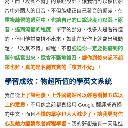
寫，而「攻其不背」的系統設計，讓我們可以模仿影
片中外國人的口音，不但能矯正自己發音的偏差，在
重複練習的過程中，也讓自己的口說速度可以跟上原
音，達到流暢的程度
。單字的部分，很多人是看得懂
的，但叫他拼會拼不出來，如此在寫作上就會出現問
題。「攻其不背」課程，不但
強迫你一定要把聽到的
整句話寫出來，還會不斷地複習
，
讓你到後來記不起
來也難，真的是名副其實的「攻其不背」！
學習成效：物超所值的學英文系統
我自從
上了課程後，上外國網站可以輕易看懂五成以
上的意思
，不用像之前都直接用 Google 翻譯成奇怪
的中文。而且
不懂的單字也大大減少了，讓我更有信
心及動力繼續跟著課程學習
。我的夢想是有一天能進