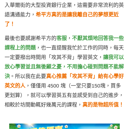
入華爾街的大型投資銀行企業，這需要非常流利的英
語溝通能力，
希平方真的是讓我離自己的夢想更近
了！
最後也要感謝希平方的
客服
，
不厭其煩地回答我一些
課程上的問題
，也一直提醒我忙於工作的同時，每天
一定要撥出時間用「攻其不背」學習英文，
讓我可以
放心學習並且無後顧之憂
，不用擔心碰到問題不能解
決
。所以我在此要
真心推薦「攻其不背」給有心學好
英文的人
，僅僅用 4500 塊（一堂只要150塊，買多
更划算），就可以學習英五有並感受到自己的進步，
相較於坊間動輒好幾萬元的課程，
真的是物超所值！