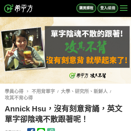
購買課程
登入/註冊
學員心得
不用背單字
大學、研究所、新鮮人
攻其不背心得
Annick Hsu，沒有刻意背誦，英文
單字卻陰魂不散跟著呢！