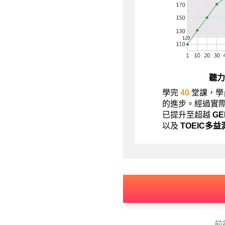
聽力
學完
40
堂課，學
的進步。經過實
已提升至超越
G
以及
TOEIC多益
前