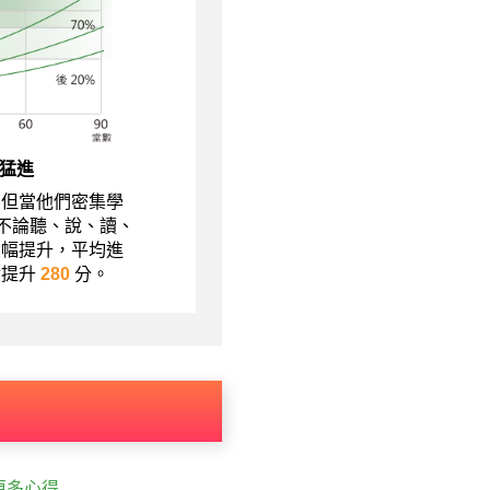
猛進
，但當他們密集學
現不論聽、說、讀、
大幅提升，平均進
績提升
280
分。
更多心得