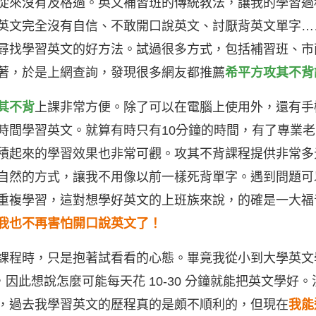
從來沒有及格過。英文補習班的傳統教法，讓我的學習過
英文完全沒有自信、不敢開口說英文、討厭背英文單字…
尋找學習英文的好方法。試過很多方式，包括補習班、市
顯著，於是上網查詢，發現很多網友都推薦
希平方攻其不背
其不背
上課非常方便。除了可以在電腦上使用外，還有手機
時間學習英文。就算有時只有10分鐘的時間，有了專業
積起來的學習效果也非常可觀。攻其不背課程提供非常多
自然的方式，讓我不用像以前一樣死背單字。遇到問題可
重複學習，這對想學好英文的上班族來說，的確是一大福
我也不再害怕開口說英文了！
課程時，只是抱著試看看的心態。畢竟我從小到大學英文學
果，因此想說怎麼可能每天花 10-30 分鐘就能把英文學好
，過去
我
學習英文的歷程真的是頗不順利的，但現在
我能