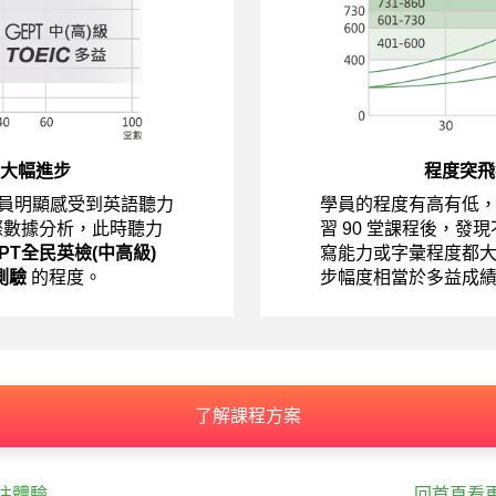
大幅進步
程度突飛
員明顯感受到英語聽力
學員的程度有高有低
際數據分析，此時聽力
習 90 堂課程後，發
EPT全民英檢(中高級)
寫能力或字彙程度都
測驗
的程度。
步幅度相當於多益成
了解課程方案
往體驗
回首頁看