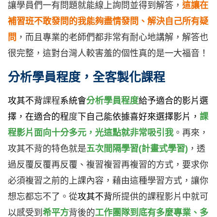
讓學員們一有問題就能線上詢問並得到解答，
這讓在
補習班不敢發問的我能夠盡情發問、解決自己所有疑
問
，而且專業的老師們都非常有耐心地講解，解答也
很完整，這對台灣人較害羞的個性真的是一大福音！
分析學員程度，全客製化課程
攻其不背
課程
系統會
分析學員程度
給予適合的影片選
擇，在適合的程
度
下自己能依據喜好來選擇影片，
課
程影片面
向十分多元，光這點就非常吸引我
。再來，
攻其不背的特色就是
五次間隔學習(計畫式學習)
，透
過反覆反覆再反覆、複習複習再複習的方式，要求你
必須複習之前的上課內容，藉由這種學習方式，讓你
想忘都忘不了。從
攻其不背
所提供的課程影片中就可
以感受到
希平方
背後的
工作團隊到底有多麼專業、多