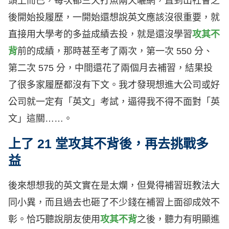
頭上而已，每次都三天打魚兩天曬網，直到出社會之
後開始投履歷，一開始還想說英文應該沒很重要，就
直接用大學考的多益成績去投，就是還沒學習
攻其不
背
前的成績，那時甚至考了兩次，第一次 550 分、
第二次 575 分，中間還花了兩個月去補習，結果投
了很多家履歷都沒有下文。我才發現想進大公司或好
公司就一定有「英文」考試，逼得我不得不面對「英
文」這關……。
上了 21 堂攻其不背後，再去挑戰多
益
後來想想我的英文實在是太爛，但覺得補習班教法大
同小異，而且過去也砸了不少錢在補習上面卻成效不
彰。恰巧聽說朋友使用
攻其不背
之後，聽力有明顯進