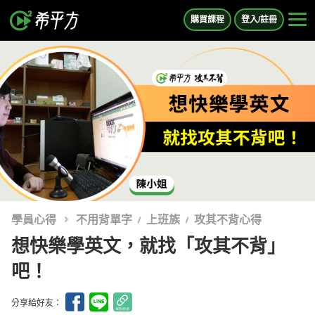
購買課程
登入/註冊
學員心得
不用背單字
上班族
攻其不背心得
想快樂學英文，就找「攻其不背」
吧！
分享給好友：