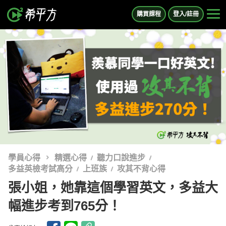
購買課程
登入/註冊
學員心得
精選心得
聽力口說進步
多益英檢考試高分
上班族
攻其不背心得
張小姐，她靠這個學習英文，多益大
幅進步考到765分！