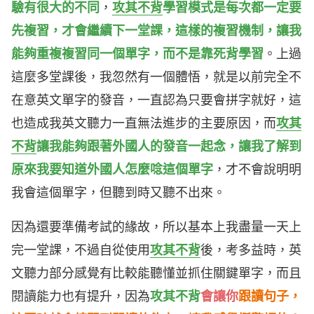
驗有很大的不同
，
攻其不背
學習模式是每次都一定要
先複習，才會繼續下一堂課，這樣的複習機制，讓我
能夠重複複習同一個單字，而不是靠死背學習
。上過
這麼多堂課後，我忽然有一個體悟，就是以前完全不
在意英文單字的發音，一直認為只要會拼字就好，這
也造成我英文聽力一直無法進步的主要原因，而
攻其
不背
讓我能夠跟著外國人的發音一起念，讓我了解到
原來我要知道外國人怎麼唸這個單字
，才不會說明明
我會這個單字，但聽到時又聽不出來。
因為還要準備考試的緣故，所以基本上我盡量一天上
完一堂課，不過自從使用
攻其不背
後，考多益時，英
文聽力部分感覺有比較能聽懂並抓住關鍵單字，而且
閱讀能力也有提升，因為
攻其不背
會讓你
跟讀句子，