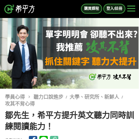
購買課程
登入/註冊
學員心得
聽力口說進步
大學、研究所、新鮮人
攻其不背心得
鄒先生，希平方提升英文聽力同時訓
練閱讀能力！