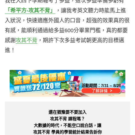
我在大四下學期報考了多益，這次多益準備多虧有
「希平方-攻其不背」
，讓我考英文聽力時能馬上進
入狀況，快速適應外國人的口音，超強的效果真的很
有感，能順利通過給多益600分畢業門檻，真的都要
感謝
攻其不背
，期許下次多益考試朝更高的目標邁
進！
活動期間：
7/31 ~ 8/28
還在猶豫要不要加入
攻其不背 課程嗎？
大數據的時代，不能空口說白話，讓
攻其不背 學員的學習統計結果告訴你