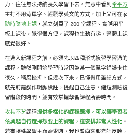
力，往往無法持續長久學習下去。無意中看到
希平方
主打不用背單字、輕鬆學英文的方式，加上又可在家
隨時隨地上課
，就立刻買了 200 堂課程。實際用平
板上課後，覺得很方便，課程也生動有趣，整體上課
感覺很好。
在進入新課程之前，必須先以四種形式複習學習過的
課程，雖然剛開始學習時常因為某一個單字錯誤卡住
很久，稍感挫折。但幾次下來，已懂得用筆記方式，
就先前錯誤作明顯標註，提醒自己注意，縮短測驗複
習階段的時間，並有效掌握學習課程所需時間。
攻其不背
課程
提供多樣化的課程選擇，可以讓學習者
依興趣自行選擇想要上的課程，這安排非常人性化
。
若有特殊學習主題需求時，我也曾向客服老師反映，