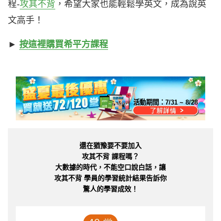
程-
攻其不背
，希望大家也能輕鬆學英文，成為說英
文高手！
►
按這裡購買希平方課程
活動期間：
7/31 ~ 8/28
還在猶豫要不要加入
攻其不背 課程嗎？
大數據的時代，不能空口說白話，讓
攻其不背 學員的學習統計結果告訴你
驚人的學習成效！