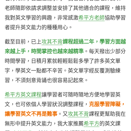
老師隨即依請求調整並安排了其他適合的課程，維持
我對英文學習的興趣，非常感激
希平方老師
協助學習
者提升英文能力的種種用心。
截至目前，已上
攻其不背
課程超過二年，學習方面越
來越上手，時間掌控也越來越精準
。每天撥出少部分
時間學習，日積月累就輕輕鬆鬆多學了許多英文單
字，學英文一點都不辛苦。英文單字經反覆測驗練
習，不須刻意背誦也很容易記起來。
希平方英文課程
讓學習者可隨時隨地方便地學習英
文，也可依個人學習狀況調整課程，
克服學習障礙，
讓學習英文不再是難事
。又
攻其不背
課程更幫助我在
無形中提升英文能力，我大家推薦
希平方
的英文課