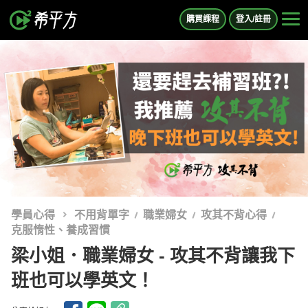
購買課程
登入/註冊
學員心得
不用背單字
職業婦女
攻其不背心得
克服惰性、養成習慣
梁小姐．職業婦女 - 攻其不背讓我下
班也可以學英文！