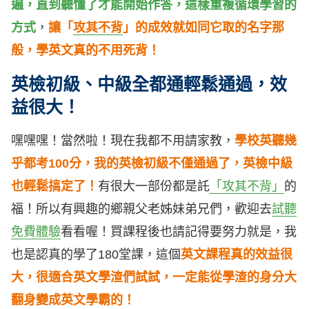
遍，直到聽懂了才能開始作答，這樣重複循環學習的
方式
，
讓「
攻其不背
」的成效就如同它取的名字那
般，學英文真的不用死背！
英檢初級、中級全都通輕鬆通過，效
益很大！
嘿嘿嘿！當然啦！現在我都不用請家教，
學校英聽幾
乎都考100分，我的英檢初級不僅通過了，英檢中級
也輕鬆搞定了！
有很大一部份都是託
「攻其不背」
的
福！所以有興趣的鄉親父老姊妹弟兄們，歡迎去
試聽
免費體驗
看看喔！買課程後也請記得要努力就是，我
也是認真的學了180堂課，這個
英文課程真的效益很
大，很適合英文學渣們試試，一定能從學渣的身分大
翻身變成英文學霸的！