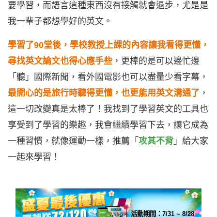
要學習，而語言這種東西沒有接觸就會退步，尤是是
我一輩子都想學好的英文。
學習了90堂後，學校教授上課的內容讓我看得更懂，
尋找英文論文也得心應手些
，更棒的是可以邊忙邊
「聽」國際新聞，看外國電影也可以盡量少看字幕，
最開心的是旅行時聽得更懂，也更能用英文溝通了
，
這一切改變真是太棒了！我找到了學習英文的工具也
享受到了學習的樂趣，我會繼續學習下去，讓它成為
一種習慣，就像運動一樣，推薦「
攻其不背
」給大家
一起來學習！
活動期間：
7/31 ~ 8/28