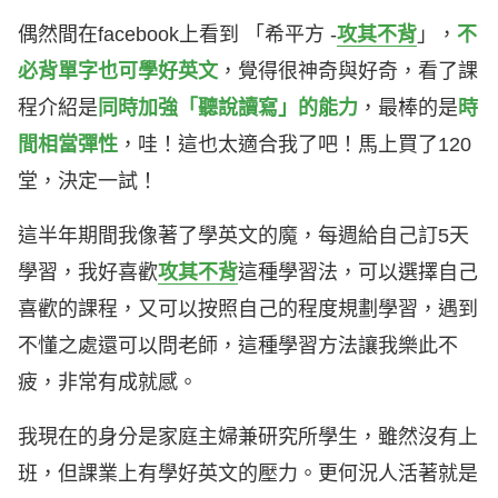
偶然間在facebook上看到 「希平方 -
攻其不背
」，
不
必背單字也可學好英文
，覺得很神奇與好奇，看了課
程介紹是
同時加強「聽說讀寫」的能力
，最棒的是
時
間相當彈性
，哇！這也太適合我了吧！馬上買了120
堂，決定一試！
這半年期間我像著了學英文的魔，每週給自己訂5天
學習，我好喜歡
攻其不背
這種學習法，可以選擇自己
喜歡的課程，又可以按照自己的程度規劃學習，遇到
不懂之處還可以問老師，這種學習方法讓我樂此不
疲，非常有成就感。
我現在的身分是家庭主婦兼研究所學生，雖然沒有上
班，但課業上有學好英文的壓力。更何況人活著就是