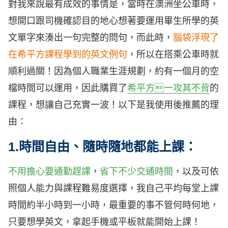
對我來說最有成效的事情是，當時在澳洲坐公車時，
想開口跟司機確認目的地心想著要運用畢生所學的英
文單字來湊出一句完整的問句，而此時，
腦袋浮現了
在希平方課程學到的英文例句
，所以在搭乘公車時就
順利過關！因為個人職業生涯規劃，約有一個月的空
檔時間可以運用，因此購買了
希平方一攻其不背
的
課程，想讓自己充實一波！以下是我使用後推薦的理
由：
1.時間自由、隨時隨地都能上課
：
不用擔心要通勤趕課
，
省下不少交通時間
，以及可依
照個人能力與課程難易度選擇，我自己平均每堂上課
時間約半小時到一小時，最重要的事
不管何時何地
，
只要想學英文，拿起手機或平板就能開始上課！