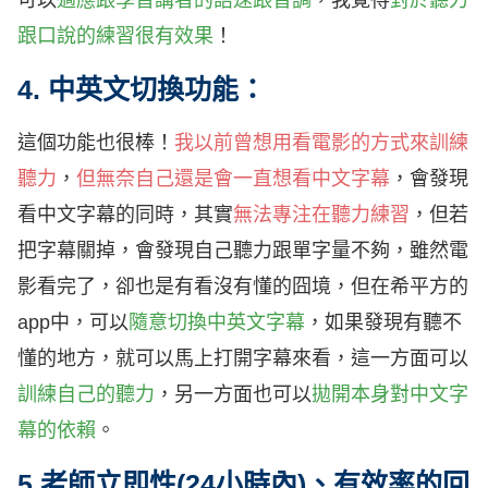
可以
適應跟學習講者的語速跟音調
，我覺得
對於聽力
跟口說的練習很有效果
！
4. 中英文切換功能：
這個功能也很棒！
我以前曾想用看電影的方式來訓練
聽力
，
但無奈自己還是會一直想看中文字幕
，會發現
看中文字幕的同時，其實
無法專注在聽力練習
，但若
把字幕關掉，會發現自己聽力跟單字量不夠，雖然電
影看完了，卻也是有看沒有懂的囧境，但在希平方的
app中，可以
隨意切換中英文字幕
，如果發現有聽不
懂的地方，就可以馬上打開字幕來看，這一方面可以
訓練自己的聽力
，另一方面也可以
拋開本身對中文字
幕的依賴
。
5.老師立即性(24小時內)、有效率的回