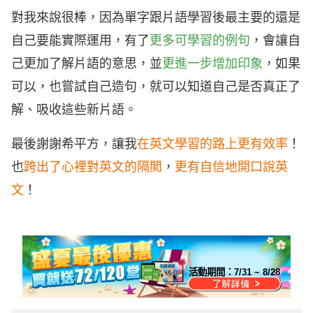
對我來說很棒，因為單字跟片語學習後最主要的還是
自己要能實際運用，有了
更多可學習的例句
，會讓自
己更加了解片語的意思，並
更進一步增加印象
，如果
可以，也嘗試自己造句，就可以知道自己是否真正了
解、吸收這些新片語。
最後謝謝希平方，讓我
在英文學習的路上更有效率
！
也
跨出了心裡對英文的隔閡
，
更
有自信地開口說英
文
！
活動期間：
7/31 ~ 8/28