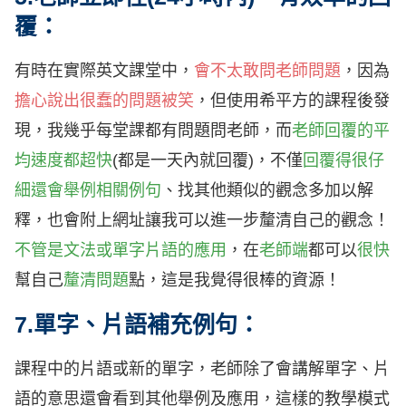
覆：
有時在實際英文課堂中，
會不太敢問老師問題
，因為
擔心說出很蠢的問題被笑
，但使用希平方的課程後發
現，我幾乎每堂課都有問題問老師，而
老師回覆的平
均速度都超快
(都是一天內就回覆)，不僅
回覆得很仔
細還會舉例相關例句
、找其他類似的觀念多加以解
釋，也會附上網址讓我可以進一步釐清自己的觀念！
不管是文法或單字片語的應用
，在
老師端
都可以
很快
幫自己
釐清問題
點，這是我覺得很棒的資源！
7.單字、片語補充例句：
課程中的片語或新的單字，老師除了會講解單字、片
語的意思還會看到其他舉例及應用，這樣的教學模式