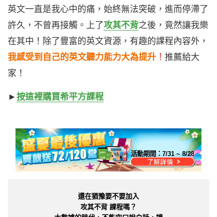
英文一直是我心中的痛，始終無法突破，進而停滯了
許久，不曾再接觸。上了
攻其不背
之後，竟然讓我樂
在其中！除了豐富的英文資源，有趣的課程內容外，
我感受到自己的英文聽力能力大為提升
！
推薦給大
家！
►
按這裡購買希平方課程
活動期間：
7/31 ~ 8/28
還在猶豫要不要加入
攻其不背 課程嗎？