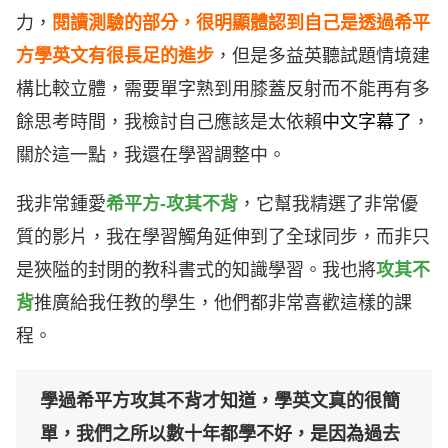
力，
閱讀測驗的部分，很明顯體認到自己是透過希平
方學英文有很長足的進步
，但是多益英聽試題情境建
構比較立體，需要單字熟到用膝蓋反射而不能再有多
餘思考時間，我檢討自己應該是太依賴
中文字幕了
，
關於這一點，我還在學習調整中。
我非常鍾愛
希平方-攻其不背
，它幫我精選了非常優
質的影片，我在學習觸角延伸到了全球同步，而非只
是狹隘的封閉的教科書式的知識學習。我也將
攻其不
背
推廣給我任教的學生，他們都非常喜歡這樣的課
程。
學過希平方攻其不背才知道，學英文真的很簡
單，我們之所以數十年都學不好，是因為過去