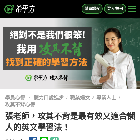
購買課程
登入/註冊
學員心得
聽力口說進步
職業婦女
專業人士
攻其不背心得
張老師，攻其不背是最有效又適合懶
人的英文學習法！