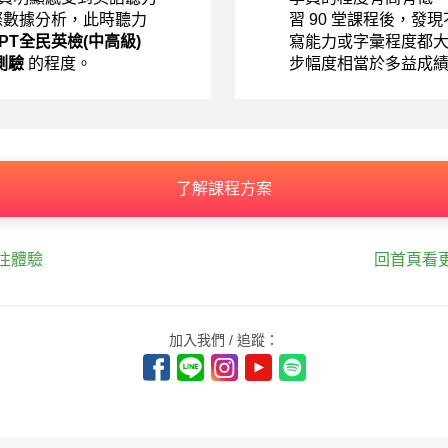
際數據分析，此時聽力
習 90 堂課程後，發
EPT全民英檢(中高級)
寫能力或字彙程度都
測驗
的程度。
步幅度相當於多益成
了解課程方案
往體驗
回首頁看
加入我們 / 追蹤：