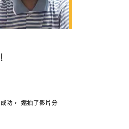
！
訓成功， 還拍了影片分