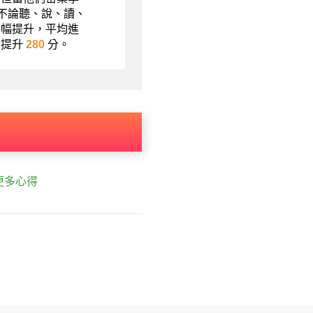
現不論聽、說、讀、
大幅提升，平均進
績提升
280
分。
更多心得