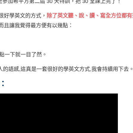
最近參加希平方第二屆 30 天特訓，把 30 堂課上完了！
很好學英文的方式，
除了英文聽、說、讀、寫全方位都有
而且讓我覺得最方便有以幾點：
,點一下就一目了然。
人的語感,這真是一套很好的學英文方式,我會持續用下去
：