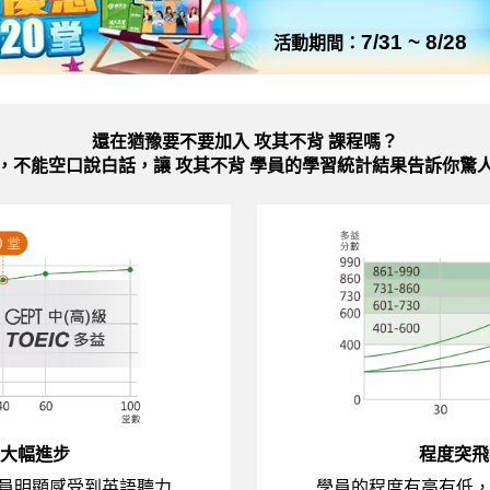
7/31 ~ 8/28
活動期間：
還在猶豫要不要加入
攻其不背 課程嗎？
，不能空口說白話，讓 攻其不背 學員的學習統計結果告訴你驚
大幅進步
程度突飛
員明顯感受到英語聽力
學員的程度有高有低