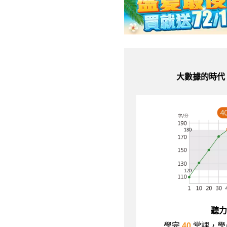
大數據的時代
聽力
學完
40
堂課，學