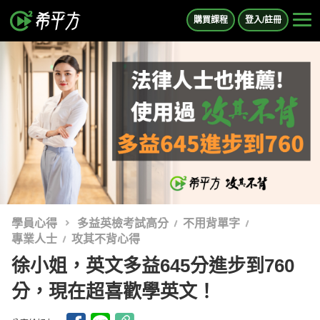
購買課程
登入/註冊
學員心得
多益英檢考試高分
不用背單字
專業人士
攻其不背心得
徐小姐，英文多益645分進步到760
分，現在超喜歡學英文！