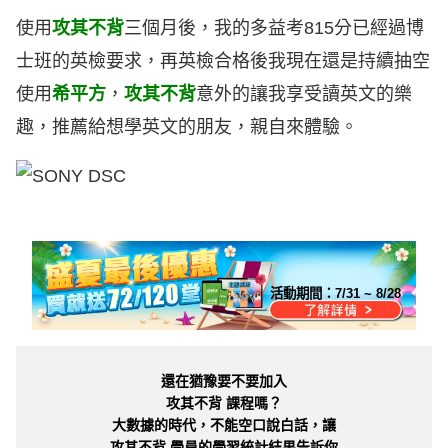
使用
攻其不背
三個月後，我的多益考815分已經過博
士班的英檢要求，再英檢合格後我現在還是持續抽空
使用
希平方
，
攻其不背
意外的讓我享受讀英文的樂
趣，推薦給想學英文的朋友，親自來體驗。
活動期間：
7/31 ~ 8/28
還在猶豫要不要加入
攻其不背 課程嗎？
大數據的時代，不能空口說白話，讓
攻其不背 學員的學習統計結果告訴你