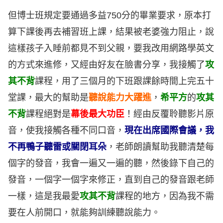
但博士班規定要通過多益750分的畢業要求，原本打
算下課後再去補習班上課，結果被老婆強力阻止，說
這樣孩子入睡前都見不到父親，要我改用網路學英文
的方式來進修，又經由好友在臉書分享，我接觸了
攻
其不背
課程，用了三個月的下班跟課餘時間上完五十
堂課，最大的幫助是
聽說能力大躍進
，
希平方
的
攻其
不背
課程絕對是
幕後最大功臣
！經由反覆聆聽影片原
音，使我接觸各種不同口音，
現在出席國際會議，我
不再鴨子聽雷或關閉耳朵
，老師朗讀幫助我聽清楚每
個字的發音，我會一遍又一遍的聽，然後錄下自己的
發音，一個字一個字來修正，直到自己的發音跟老師
一樣，這是我最愛
攻其不背
課程的地方，因為我不需
要在人前開口，就能夠訓練聽說能力。