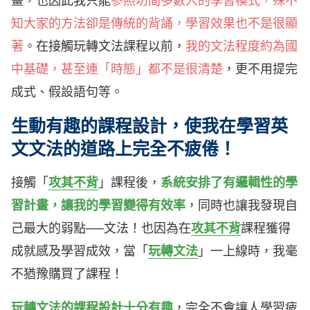
畫，也因此我只能
參照坊間多數人的學習模式，殊不
知大家的方法卻是傳統的背誦，學習效果也不是很顯
著
。在接觸玩轉文法課程以前，
我的文法程度約為國
中基礎，甚至連「時態」都不是很清楚
，更不用提完
成式、假設語句等。
生動有趣的課程設計，使我在學習英
文文法的道路上完全不疲倦！
接觸「
攻其不背
」課程後，
系統安排了有邏輯性的學
習計畫，讓我的學習變得有效率
，同時也讓我發現自
己最大的弱點──文法！也因為在
攻其不背
課程獲得
成就感及學習成效，當「
玩轉文法
」一上線時，我毫
不猶豫購買了課程！
玩轉文法
的課程設計十分有趣
，完全不會讓人學習疲