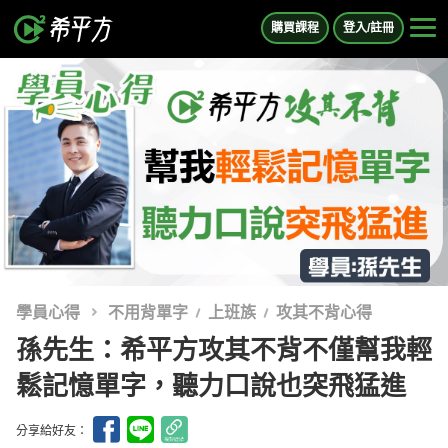
購買課程
登入/註冊
學員心得
不用背單字
上班族
攻其不背心得
孫先生：希平方攻其不背不僅幫我輕
鬆記憶單字，聽力口說也突飛猛進
分享給好友：