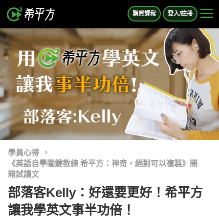
購買課程
登入/註冊
學員心得
《英語自學關鍵教練 希平方：神奇，絕對可以複製》開
箱試讀文
部落客Kelly：好還要更好！希平方
讓我學英文事半功倍！