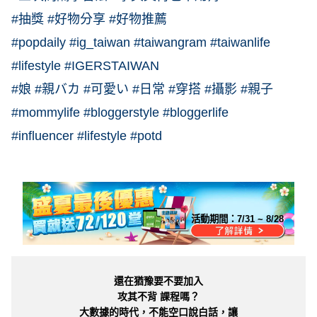
#抽獎 #好物分享 #好物推薦
#popdaily #ig_taiwan #taiwangram #taiwanlife
#lifestyle #IGERSTAIWAN
#娘 #親バカ #可愛い #日常 #穿搭 #攝影 #親子
#mommylife #bloggerstyle #bloggerlife
#influencer #lifestyle #potd
活動期間：
7/31 ~ 8/28
還在猶豫要不要加入
攻其不背 課程嗎？
大數據的時代，不能空口說白話，讓