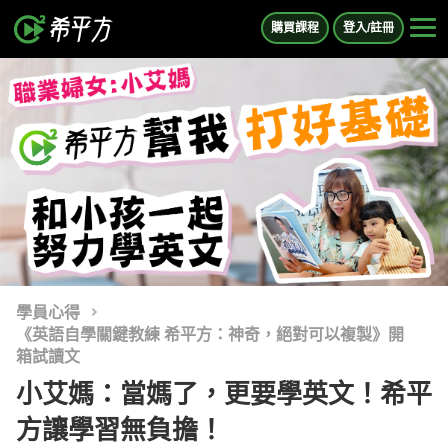
購買課程
登入/註冊
學員心得
《英語自學關鍵教練 希平方：神奇，絕對可以複製》開
箱試讀文
小艾媽：當媽了，更要學英文！希平
方讓學習無負擔！