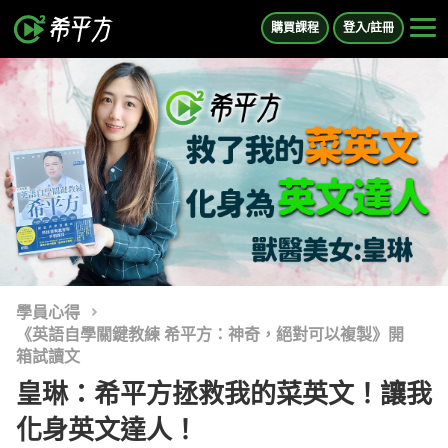
購買課程
登入/註冊
學員心得
《英語自學關鍵教練 希平方：神奇，絕對可以複製》開
箱試讀文
皇琳：希平方拯救我的菜英文！讓我
化身英文達人！