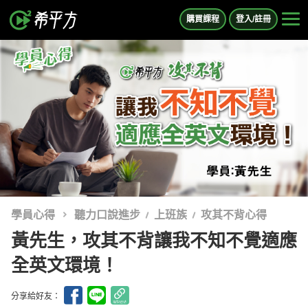
購買課程
登入/註冊
學員心得
聽力口說進步
上班族
攻其不背心得
黃先生，攻其不背讓我不知不覺適應
全英文環境！
分享給好友：