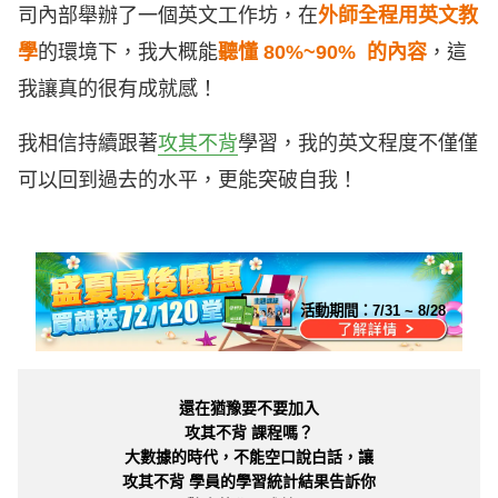
司內部舉辦了一個英文工作坊，在
外師全程用英文教
學
的環境下，我大概能
聽懂 80%~90% 的內容
，這
我讓真的很有成就感！
我相信持續跟著
攻其不背
學習，我的英文程度不僅僅
可以回到過去的水平，更能突破自我！
活動期間：
7/31 ~ 8/28
還在猶豫要不要加入
攻其不背 課程嗎？
大數據的時代，不能空口說白話，讓
攻其不背 學員的學習統計結果告訴你