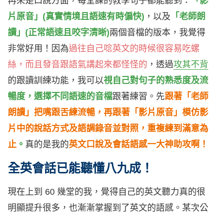
再來是口說方面，每堂課的教學句子都能聽到：
「影
片原音」(真實情境且語速有時偏快)
，以及
「老師朗
讀」(正常語速且咬字清晰)
兩個音檔的版本，我覺得
非常好用！因為
過往自己唸英文的時候很容易吃螺
絲，而且發音跟語氣講起來都怪怪的
，透過
攻其不背
的跟讀訓練功能，我可以
視自己對句子的熟悉度及流
暢度，選擇不同語速的音檔
跟著練習
。
先
跟著「老師
朗讀」把嘴跟舌練流暢，再跟著「影片原音」模仿影
片中的說話方式及語調錄音並對照，重複練到滿意為
止
。
真的是我的
英文口說及會話語感一大神助攻啊
！
全英會話已能聽懂八九成！
現在上到 60 幾堂的我，覺得自己的英文聽力真的很
明顯提升很多，也漸漸掌握到了英文的語感。某次公