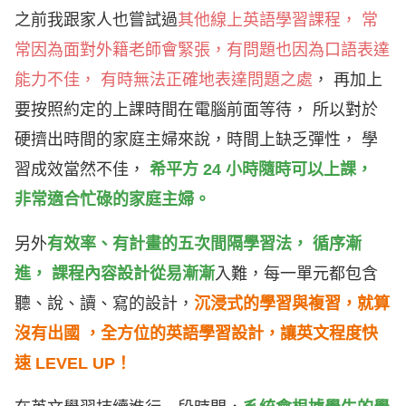
之前我跟家人
也
嘗試過
其他線上英語學習課程， 常
常因為面對外籍老師會緊張，有問題也因為口語表達
能力不佳， 有時無法正確地表達問題之處
， 再加上
要按照約定的上課時間在電腦前面等待， 所以對於
硬擠出時間的家庭主婦來說，時間上缺乏彈性， 學
習成效當然不佳，
希平方 24 小時隨時可以上課，
非常適合忙碌的家庭主婦。
另外
有效率、有計畫的五次間隔學習法， 循序漸
進， 課程內容設計從易漸漸
入難，每一單元都包含
聽、說、讀、寫的設計，
沉浸式的學習與複習，就算
沒有出國 ，全方位的英語學習設計，讓英文程度快
速 LEVEL UP！