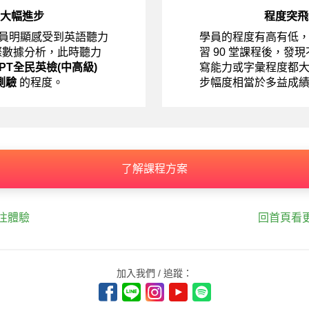
大幅進步
程度突飛
員明顯感受到英語聽力
學員的程度有高有低
際數據分析，此時聽力
習 90 堂課程後，發
EPT全民英檢(中高級)
寫能力或字彙程度都
測驗
的程度。
步幅度相當於多益成
了解課程方案
往體驗
回首頁看
加入我們 / 追蹤：