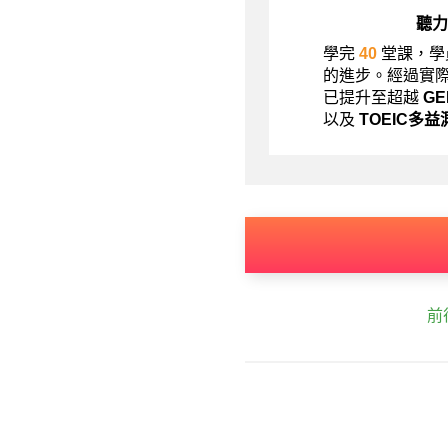
聽力
學完
40
堂課，學
的進步。經過實
已提升至超越
G
以及
TOEIC多益
前