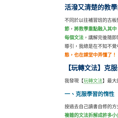
活潑又清楚的教學
不同於以往補習班的古板
節
，
將
教學
重點融
入
其
中
每個文法
，講解完後隨即
導引，我總是在不知不覺
態，也在課堂中弄懂了！
【玩轉文法】克服
我發現【
玩轉文法
】最大
一、克服學習的惰性
按過去自己讀書自修的方
複雜的文法拆解成許多小