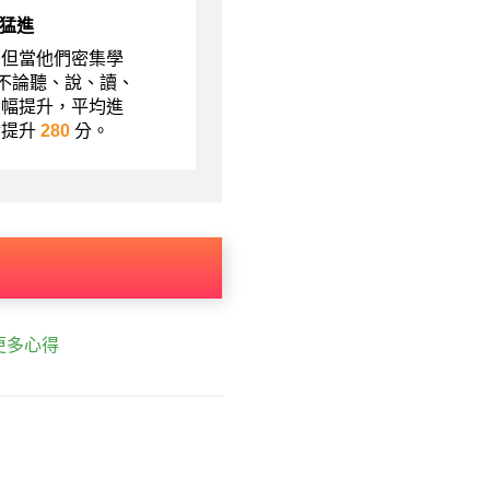
猛進
，但當他們密集學
現不論聽、說、讀、
大幅提升，平均進
績提升
280
分。
更多心得