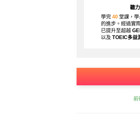
聽力
學完
40
堂課，學
的進步。經過實
已提升至超越
G
以及
TOEIC多益
前