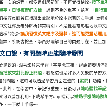
每一次的課程，都像追劇般新鮮，不再覺得枯燥~
按下單
單字
，
日後複習好方便
！遇到不會的單字，還有 「
自行
的搜尋頁面會直接跳出並顯示於原本視窗的右手邊~更特
中文註釋及老師解析非常特別，不是像看電影般地以中文
這樣的設計
讓我習慣英文語序及邏輯，進而能更靈活運用
翻譯，系統會檢查，學員好理解自己的問題所在，並且加
文口說，有問題時更能隨時發問
挺驚訝的~跟著影片來學習「字字念正確、說話節奏與停
複播放來對比修正問題
，我想這也是許多人欠缺的學習方式
會遇到問題，這時可以透過學習頁面左邊的【
發問
】功能，
。此外，在學習中，筆記很重要，日後可以
隨時翻找筆記
就可以善加利用~下載希平方app 還可以
透過手機隨時隨
多，一下就上手囉~~