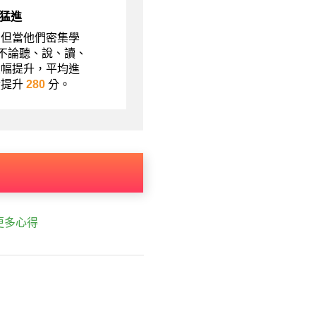
猛進
，但當他們密集學
現不論聽、說、讀、
大幅提升，平均進
績提升
280
分。
更多心得