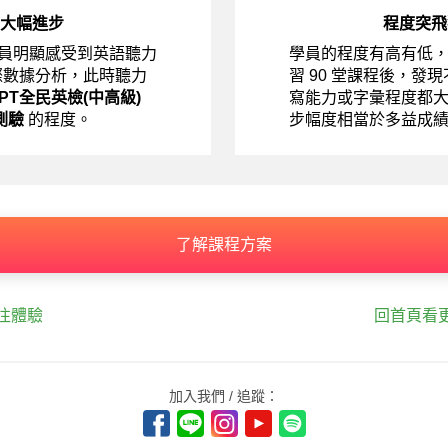
大幅進步
程度突飛
員明顯感受到英語聽力
學員的程度有高有低
際數據分析，此時聽力
習 90 堂課程後，發
EPT全民英檢(中高級)
寫能力或字彙程度都
測驗
的程度。
步幅度相當於多益成
了解課程方案
往體驗
回首頁看
加入我們 / 追蹤：