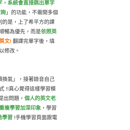
字，系統會直接跳出單字
查詢
」的功能，不需開多個
別的是，上了希平方的課
順暢為優先，而是
依照英
英文!
翻譯完單字後，填
以修改。
頓換氣」，接著錄音自己
 !!真心覺得這樣學習模
提出問題，
個人的英文老
重複學習加深印象
，學習
地學習
!手機學習頁面跟電