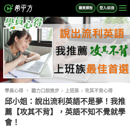
購買課程
登入/註冊
學員心得
聽力口說進步
上班族
攻其不背心得
邱小姐：說出流利英語不是夢！我推
薦【攻其不背】，英語不知不覺就學
會！