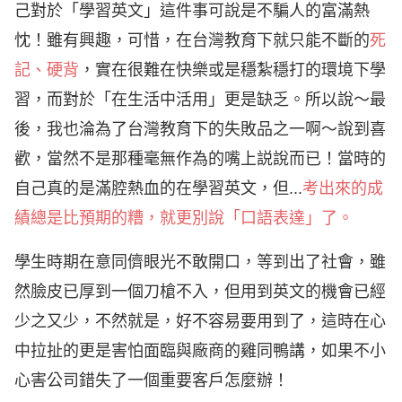
己對於「學習英文」這件事可說是不騙人的富滿熱
忱！雖有興趣，可惜，在台灣教育下就只能不斷的
死
記、硬背
，實在很難在快樂或是穩紮穩打的環境下學
習，而對於「在生活中活用」更是缺乏。所以說～最
後，我也淪為了台灣教育下的失敗品之一啊～說到喜
歡，當然不是那種毫無作為的嘴上説說而已！當時的
自己真的是滿腔熱血的在學習英文，但...
考出來的成
績總是比預期的糟，就更別說「口語表達」了。
學生時期在意同儕眼光不敢開口，等到出了社會，雖
然臉皮已厚到一個刀槍不入，但用到英文的機會已經
少之又少，不然就是，好不容易要用到了，這時在心
中拉扯的更是害怕面臨與廠商的雞同鴨講，如果不小
心害公司錯失了一個重要客戶怎麼辦！