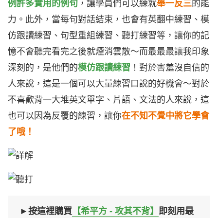
例許多實用的例句
，讓學員們可以練就
舉一反三
的能
力。此外，當每句對話結束，也會有英翻中練習、模
仿跟讀練習、句型重組練習、聽打練習等，讓你的記
憶不會聽完看完之後就煙消雲散～而最最最讓我印象
深刻的，是他們的
模仿跟讀練習
！對於害羞沒自信的
人來說，這是一個可以大量練習口說的好機會～對於
不喜歡背一大堆英文單字、片語、文法的人來說，這
也可以因為反覆的練習，讓你
在不知不覺中將它學會
了哦！
►按這裡購買
【希平方 - 攻其不背】
即刻用最