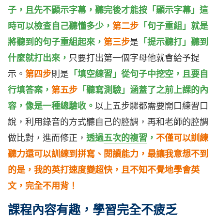
子，且先不顯示字幕，聽完後才能按「顯示字幕」這
時可以檢查自己聽懂多少，
第二步
「句子重組」就是
將聽到的句子重組起來，
第三步
是
「提示聽打」聽到
什麼就打出來，
只要打出第一個字母他就會給予提
示。
第四步
則是
「填空練習」從句子中挖空，且要自
行填答案，
第五
步
「聽寫測驗」涵蓋了之前上課的內
容，像是一種總驗收。
以上五步驟都需要開口練習口
說，利用錄音的方式聽自己的腔調，再和老師的腔調
做比對，進而修正，
透過
五次的複習
，
不僅可以訓練
聽力還可以訓練到拼寫、閱讀能力，最讓我意想不到
的是，我的英打速度變超快，且不知不覺地學會英
文，完全不用背！
課程內容有趣，學習完全不疲乏