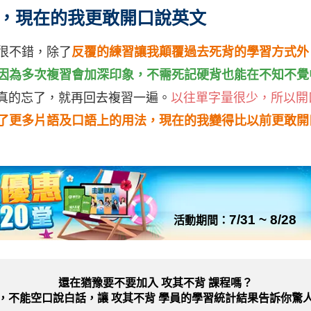
，現在的我更敢開口說英文
很不錯，除了
反覆的練習讓我顛覆過去死背的學習方式外
因為多次複習會加深印象，不需死記硬背也能在不知不覺
果真的忘了，就再回去複習一遍。
以往單字量很少，所以開
了更多片語及口語上的用法，現在的我變得比以前更敢開
7/31 ~ 8/28
活動期間：
還在猶豫要不要加入
攻其不背 課程嗎？
，不能空口說白話，讓 攻其不背 學員的學習統計結果告訴你驚