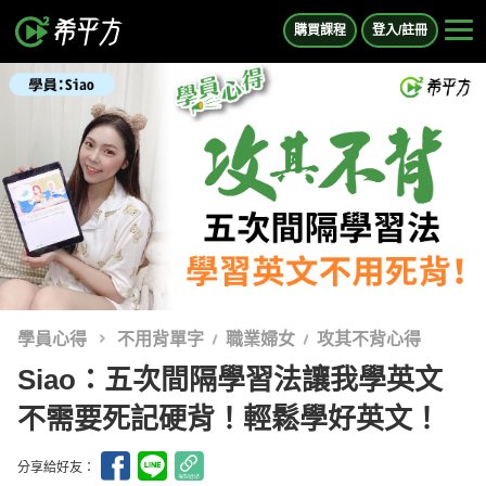
購買課程
登入/註冊
學員心得
不用背單字
職業婦女
攻其不背心得
Siao：五次間隔學習法讓我學英文
不需要死記硬背！輕鬆學好英文！
分享給好友：