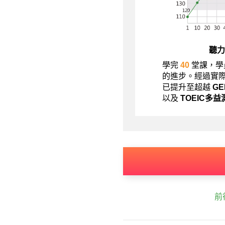
聽力
學完
40
堂課，學
的進步。經過實
已提升至超越
G
以及
TOEIC多益
前