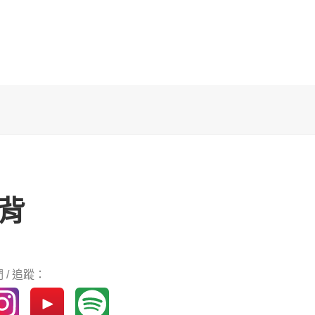
背
 / 追蹤：