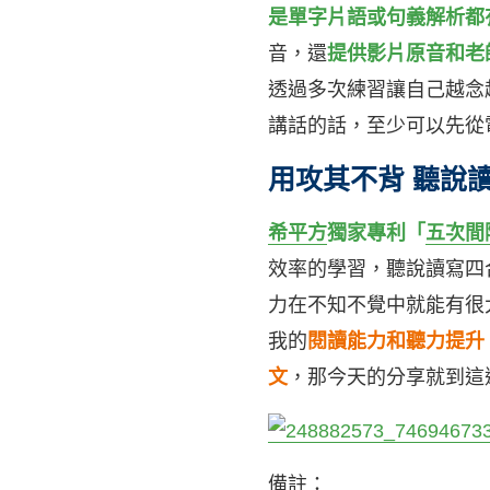
是單字片語或句義解析都
音，還
提供影片原音和老
透過多次練習讓自己越念
講話的話，至少可以先從
用攻其不背 聽說
希平方
獨家專利
「
五次間
效率的學習，聽說讀寫四
力在不知不覺中就能有很
我的
閱讀能力和聽力提升
文
，那今天的分享就到這
備註：