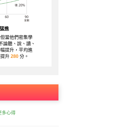
猛進
，但當他們密集學
現不論聽、說、讀、
大幅提升，平均進
績提升
280
分。
更多心得