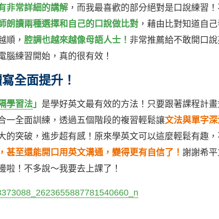
有非常詳細的講解
，而我最喜歡的部分絕對是口說練習！
師朗讀兩種選擇和自己的口說做比對
，藉由比對知道自己
越順，
腔調也越來越像母語人士！
非常推薦給不敢開口說
電腦練習開始，真的很有效！
讀寫全面提升！
隔學習法
」
是學好英文最有效的方法！只要跟著課程計畫
合一全面訓練，透過五個階段的複習輕鬆讓
文法與單字深
大的突破，進步超有感！原來學英文可以這麼輕鬆有趣，
，甚至還能開口用英文溝通，變得更有自信了！
謝謝希平
邊啦！不多說～我要去上課了！