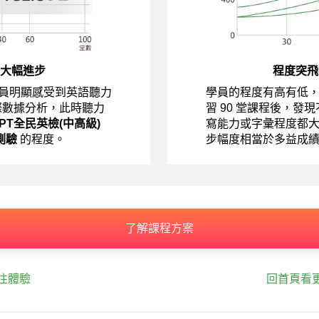
大幅進步
程度突飛
員明顯感受到英語聽力
學員的程度有高有低
際數據分析，此時聽力
習 90 堂課程後，發
EPT全民英檢(中高級)
寫能力或字彙程度都
測驗
的程度。
步幅度相當於多益成
了解課程方案
往體驗
回首頁看