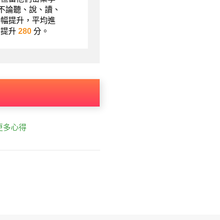
現不論聽、說、讀、
大幅提升，平均進
績提升
280
分。
更多心得