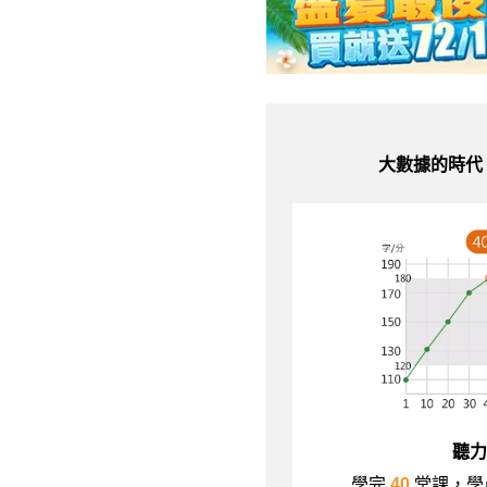
大數據的時代
聽力
學完
40
堂課，學