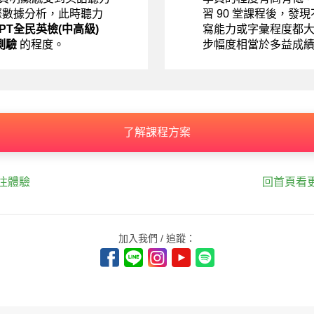
際數據分析，此時聽力
習 90 堂課程後，發
EPT全民英檢(中高級)
寫能力或字彙程度都
測驗
的程度。
步幅度相當於多益成
了解課程方案
往體驗
回首頁看
加入我們 / 追蹤：