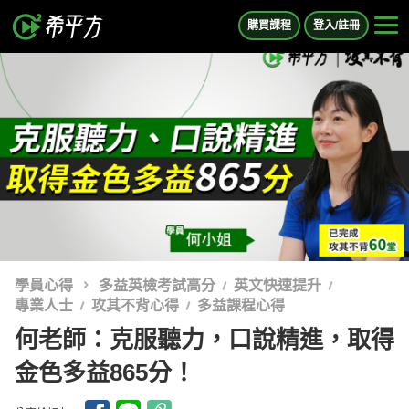
購買課程
登入/註冊
學員心得
多益英檢考試高分
英文快速提升
專業人士
攻其不背心得
多益課程心得
何老師：克服聽力，口說精進，取得
金色多益865分！