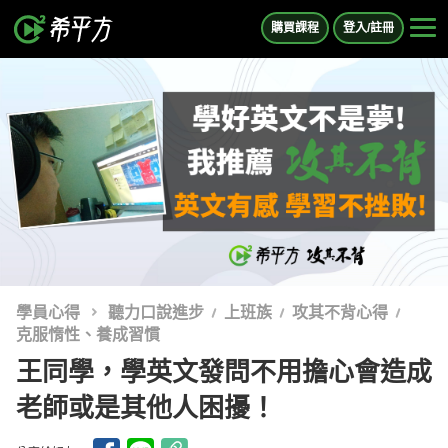
購買課程
登入/註冊
學員心得
聽力口說進步
上班族
攻其不背心得
克服惰性、養成習慣
王同學，學英文發問不用擔心會造成
老師或是其他人困擾！