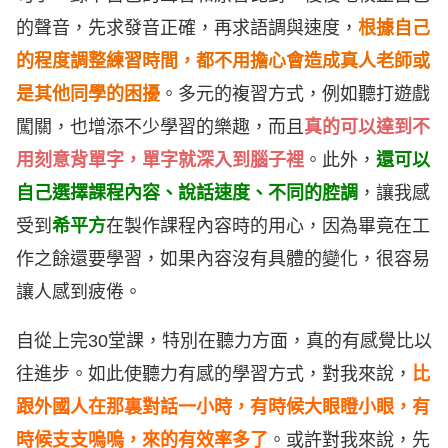
的聲音，先求發音正確，再求語調與速度，
根據自己
的程度調整練習時間
，
都不用擔心會造成真人老師或
是其他同學的困擾
。多元的複習方式，例如聽打遊戲
闖關，也增添不少學習的樂趣，而且
真的可以達到不
用刻意背單字，單字就深入到腦子裡
。此外，
還可以
自己選擇課程內容、說話速度、不同的腔調
，讓我感
受到
希平方
在製作課程內容時的用心，因為畢竟在工
作之餘還要學習，如果內容沒有具體的變化，很容易
讓人感到疲倦。
自從上完30堂課，特別在聽力方面，真的有感覺比以
往進步。如此使聽力有感的學習方式，對我來說，
比
跟外國人在那裏對話一小時，有時候大眼瞪小眼，有
時候支支嗚嗚，來的有效率多了
。或許對我來說，先