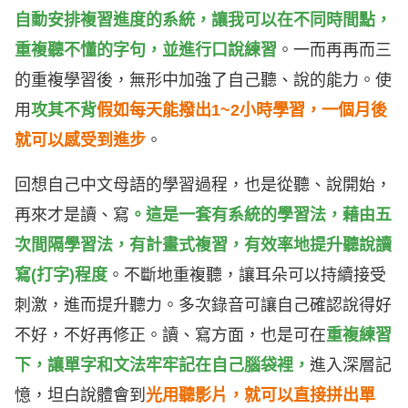
自動安排複習進度的系統，讓我可以在不同時間點，
重複聽不懂的字句，並進行口說練習
。一而再再而三
的重複學習後，無形中加強了自己聽、說的能力。使
用
攻其不背
假如每天能撥出1~2小時學習，一個月後
就可以感受到進步
。
回想自己中文母語的學習過程，也是從聽、說開始，
再來才是讀、寫
。這是一套有系統的學習法，藉由五
次間隔學習法，有計畫式複習，有效率地提升聽說讀
寫(打字)程度
。
不斷地重複聽，讓耳朵可以持續接受
刺激，進而提升聽力。多次錄音可讓自己確認說得好
不好，不好再修正。讀、寫方面，也是可在
重複練習
下，讓單字和文法牢牢記在自己腦袋裡，
進入深層記
憶，坦白說體會到
光用聽影片，就
可以直接拼出單