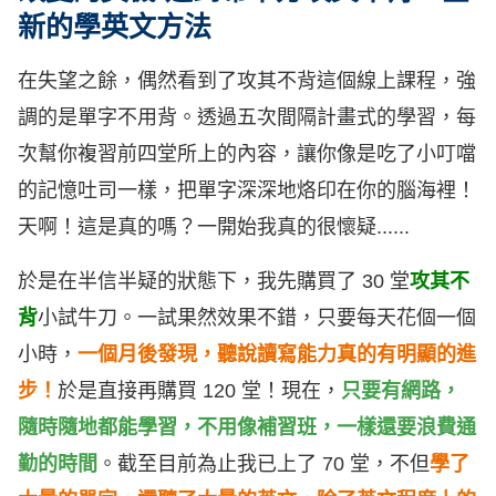
新的學英文方法
在失望之餘，偶然看到了攻其不背這個線上課程，強
調的是單字不用背。透過五次間隔計畫式的學習，每
次幫你複習前四堂所上的內容，讓你像是吃了小叮噹
的記憶吐司一樣，把單字深深地烙印在你的腦海裡！
天啊！這是真的嗎？一開始我真的很懷疑......
於是在半信半疑的狀態下，我先購買了 30 堂
攻其不
背
小試牛刀。一試果然效果不錯，只要每天花個一個
小時，
一個月後發現，聽說讀寫能力真的有明顯的進
步！
於是直接再購買 120 堂！現在，
只要有網路，
隨時隨地都能學習，不用像補習班，一樣還要浪費通
勤的時間
。截至目前為止我已上了 70 堂，不但
學了