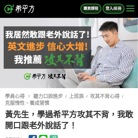
購買課程
登入/註冊
學員心得
聽力口說進步
上班族
攻其不背心得
克服惰性、養成習慣
黃先生，學過希平方攻其不背，我敢
開口跟老外說話了！