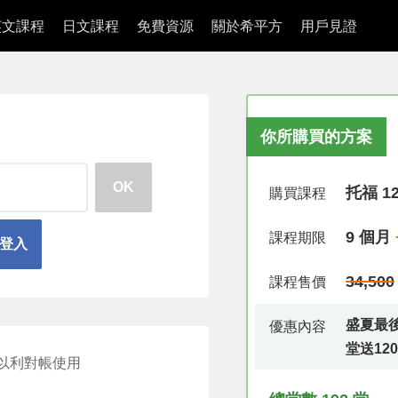
英文課程
日文課程
免費資源
關於希平方
用戶見證
你所購買的方案
OK
托福 1
購買課程
9 個月
課程期限
速登入
34,500
課程售價
盛夏最後
優惠內容
堂送12
以利對帳使用