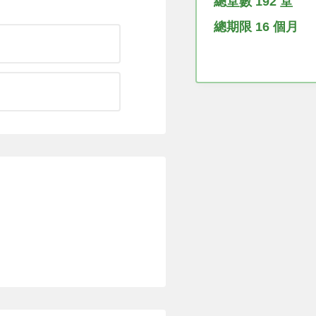
總堂數 192 堂
總期限 16 個月