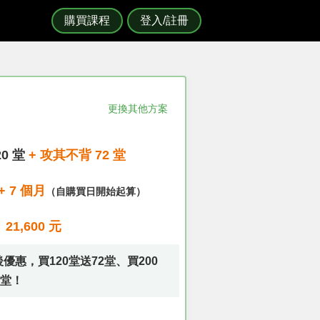
購買課程
登入/註冊
更換其他方案
20 堂
+ 攻其不背 72 堂
+ 7 個月
（自購買日開始起算）
21,600 元
優惠，買120堂送72堂、買200
0堂！