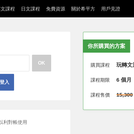
英文課程
日文課程
免費資源
關於希平方
用戶見證
你所購買的方案
OK
玩轉文法
購買課程
6 個月
課程期限
速登入
15,300
課程售價
以利對帳使用