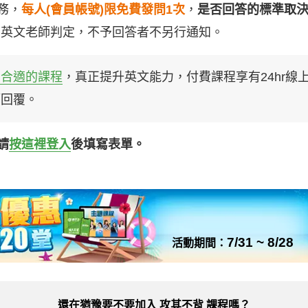
務，
每人(會員帳號)限免費發問1次
，
是否回答的標準取
業英文老師判定，不予回答者不另行通知。
買合適的課程
，真正提升英文能力，付費課程享有24hr線
師回覆。
請
按這裡登入
後填寫表單。
7/31 ~ 8/28
活動期間：
還在猶豫要不要加入
攻其不背 課程嗎？