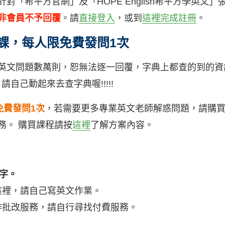
對「希平方官網」及「HOPE English希平方學英文
非會員不予回覆
。請
直接登入
，或到
這裡完成
註冊
。
功課，每人限免費發問1次
英文問題數萬則，恕無法逐一回覆，字典上都查的到的資
請自己動起來去查字典喔!!!!!
免費發問1次
，若需要更多專業英文老師解惑問題，請購
服務。 購買課程請按
這裡
了解方案內容。
0字。
這裡，請自己寫英文作業。
作批改服務，請自行尋找付費服務。