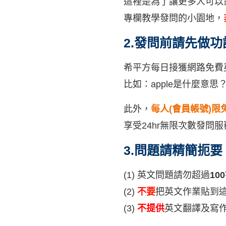
這裡是為了讓更多人可以針
專欄教學發問的小園地，
2.發問前請先做
希平方每日接獲網路免費
比如：apple是什麼意思？
此外，
每人(會員帳號)限
享受24hr無限次數發問
3.問題請精簡扼要
(1) 英文問題請勿超過
10
(2)
不要
把英文作業貼到
(3)
不提供
英文翻譯及寫