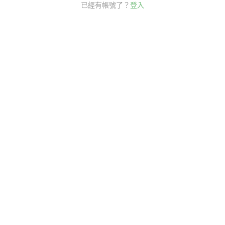
已經有帳號了？
登入
單堂只要90元！
62折！考多益必備
聽說讀寫全面提升！
拿高分證照、職場菁英