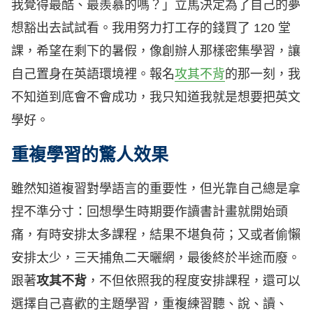
我覺得最酷、最羨慕的嗎？」立馬決定為了自己的夢
想豁出去試試看。我用努力打工存的錢買了 120 堂
課，希望在剩下的暑假，像創辦人那樣密集學習，讓
自己置身在英語環境裡。報名
攻其不背
的那一刻，我
不知道到底會不會成功，我只知道我就是想要把英文
學好。
重複學習的驚人效果
雖然知道複習對學語言的重要性，但光靠自己總是拿
捏不準分寸：回想學生時期要作讀書計畫就開始頭
痛，有時安排太多課程，結果不堪負荷；又或者偷懶
安排太少，三天捕魚二天曬網，最後終於半途而廢。
跟著
攻其不背
，不但依照我的程度安排課程，還可以
選擇自己喜歡的主題學習，重複練習聽、說、讀、