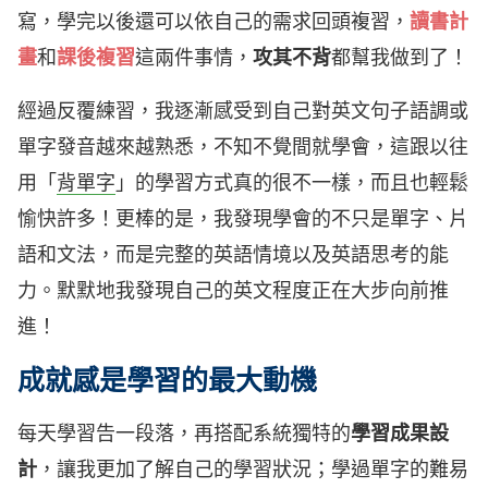
寫，學完以後還可以依自己的需求回頭複習，
讀書計
畫
和
課後複習
這兩件事情，
攻其不背
都幫我做到了！
經過反覆練習，我逐漸感受到自己對英文句子語調或
單字發音越來越熟悉，不知不覺間就學會，這跟以往
用「
背單字
」的學習方式真的很不一樣，而且也輕鬆
愉快許多！更棒的是，我發現學會的不只是單字、片
語和文法，而是完整的英語情境以及英語思考的能
力。默默地我發現自己的英文程度正在大步向前推
進！
成就感是學習的最大動機
每天學習告一段落，再搭配系統獨特的
學習成果設
計
，讓我更加了解自己的學習狀況；學過單字的難易