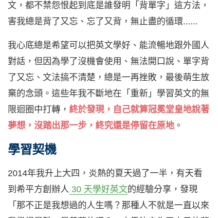
文，都不禁怨恨起到底是誰發明「背單字」這方法，
害我總是背了又忘、忘了又背，無止盡的循環......
我心底總是希望可以把英文學好、能流暢地跟外國人
對話，但因為學了沒機會使用、無法開口說、單字背
了又忘、文法搞不清楚，總是一再挫敗，最後萌生放
棄的念頭。這些年我不斷地在「重新」學習英文的無
限迴圈中打轉，
終於發現，自己就算冠冕堂皇地說著
夢想，沒踏出那一步，終究還是停留在原地
。
學習契機
2014年我升上大四，炎熱的夏天過了一半，有天看
到希平方創辦人
30 天學好英文
的經驗分享，發現
「那不正是我想過的人生嗎？那種人不就是一直以來