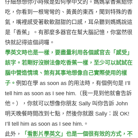
仔細想想你小時候是如何學中文的。媽媽拿香蕉給你
吃，你看到一根彎彎的、黃黃的東西，聞到特殊的香
氣，嘴裡感受著軟軟甜甜的口感，耳朵聽到媽媽說這
是「香蕉」。有那麼多器官在幫大腦記憶，你當然很
快就記得這個詞囉。
學英文時也是一樣，要盡量利用各個感官去「感受」
該字。若剛好沒辦法像吃香蕉一樣，至少可以試試在
腦中營造情境、煞有其事地想像自己實際使用的樣
子。
例如在學 as soon as 的用法時，有個例句是 I’ll
tell him as soon as I see him.（我一見到他就會告訴
他。），你就可以想像你朋友 Sally 叫你告訴 John
明天晚餐時間改到七點，然後你就跟 Sally：說 OK!
I’ll tell him as soon as I see him.。
此外，
「
看影片學英文
」也是一個很有效的方式，不