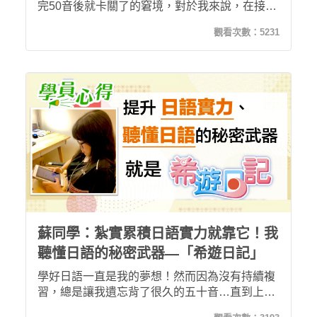
完50音後就卡關了的窘境，對於我來說，在接觸
希遊日記前，我只有50音基礎日文的程度，但現
觀看次數：
5231
在已經能開始聽得懂並會說道地的日本會話，這
樣的進步是我以前不敢奢望的！疫情期間，也不
能出國，不如趁這個長假來好好學習日文，你還
在等什麼呢 ? 趕快一起來上希遊日記吧！
蘇同學：紮實累積日語實力就靠它！我
聽懂日語的秘密武器—「希遊日記」
學好日語一直是我的夢想！然而因為沒有持續複
習，總是讓我遺忘背了很久的五十音…直到上
「希遊日記」課程，現在的我已經能聽懂日文句