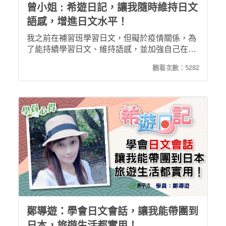
曾小姐 : 希遊日記，讓我隨時維持日文
語感，增進日文水平！
我之前在補習班學習日文，但礙於疫情關係，為
了能持續學習日文、維持語感，並加強自己在聽
及說的能力，我轉身投入線上課程的懷抱。希平
觀看次數：
5282
方一希遊日記，跟傳統的語言學習方式相當不
同，跳脫制式課程架構，學習起來相當實用、有
趣，加上課程中教的日文都是很常用到的句子，
因此能引發我持續學習的動機，搭配五次學習
法，讓我在無形當中就能將所學的日文記在腦海
裡了呢！
鄭導遊：學會日文會話，讓我能帶團到
日本，旅遊生活都實用！