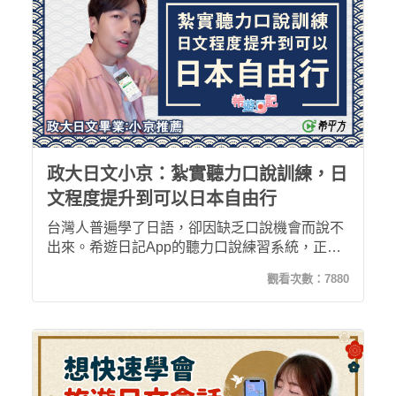
政大日文小京：紮實聽力口說訓練，日
文程度提升到可以日本自由行
台灣人普遍學了日語，卻因缺乏口說機會而說不
出來。希遊日記App的聽力口說練習系統，正好
解決了這個問題！而且課程會話用語，以曾外派
觀看次數：
7880
東京旅日的我來看，真的非常到地。跟著希平方
獨門的「五次間隔學習法」，很快的30堂，你也
可以前往日本自由行囉！