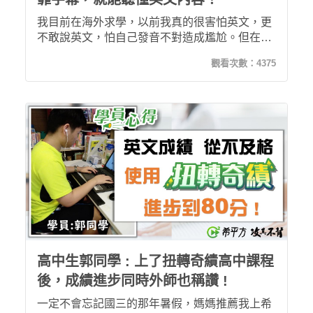
我目前在海外求學，以前我真的很害怕英文，更
不敢說英文，怕自己發音不對造成尷尬。但在使
用過希平方一攻其不背及扭轉奇績課程後，我竟
觀看次數：
4375
可以自信開口說英文了！加上能夠不用看字幕，
就能聽懂英文內容，這是我上完120堂課後帶來
的改變！
高中生郭同學 : 上了扭轉奇績高中課程
後，成績進步同時外師也稱讚 !
一定不會忘記國三的那年暑假，媽媽推薦我上希