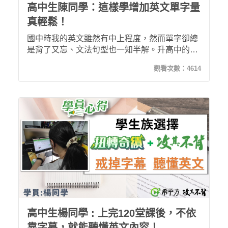
高中生陳同學：這樣學增加英文單字量
真輕鬆！
國中時我的英文雖然有中上程度，然而單字卻總
是背了又忘、文法句型也一知半解。升高中的暑
假，我無痛學習超過50堂課，透過不斷複習讓我
觀看次數：
4614
輕鬆增加單字量，清楚的課程講解讓我不再一知
半解！
高中生楊同學 : 上完120堂課後，不依
靠字幕，就能聽懂英文內容！