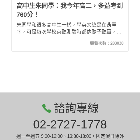
高中生朱同學：我今年高二，多益考到
760分！
朱同學和很多高中生一樣，學英文總是在背單
字，可是每次學校英聽測驗時都像鴨子聽雷，明
明背過的卻聽不出來。望子成龍的朱爸爸替他找
觀看次數：
283038
到了「攻其不背」，從此開啟了他學英文的自信
心，也讓他在高二就考到多益760！
諮詢專線
02-2727-1778
週一至週五 9:00-12:00、13:30-18:00，國定假日除外