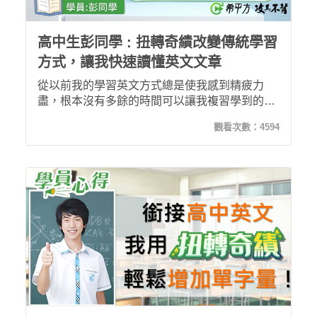
高中生彭同學 : 扭轉奇績改變傳統學習
方式，讓我快速讀懂英文文章
從以前我的學習英文方式總是使我感到精疲力
盡，根本沒有多餘的時間可以讓我複習學到的英
文文法，於是為了在升上高中前能提升自己的英
觀看次數：
4594
文實力，我開始使用希平方專門針對高中英文的
扭轉奇績課程，而這樣的學習方式，徹底改變了
我！我變得更有精神去複習學過的課程，甚至還
學得更多更完整。我持續使用到高二階段，發現
自己在閱讀英文文章的速度竟比以往還要來的快
速！我想這就是長久使用扭轉奇績課程所帶來
的"奇蹟"吧！而我也會繼續使用下去！