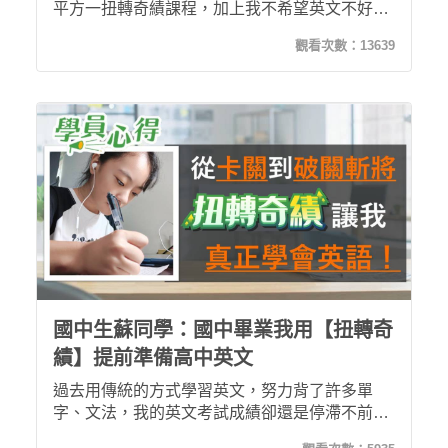
平方一扭轉奇績課程，加上我不希望英文不好這
件事情會一路跟隨我到高中甚至大學，因此我開
觀看次數：
13639
始上扭轉奇績課程，也因為這項決定，讓我的英
文能力從谷底翻身！本來英文成績都是及格邊緣
的我，到可以進步到80分的水平，從聽外師講英
文是雞同鴨講到能對話順暢，這些改變都是多虧
了扭轉奇績，推薦給同樣是學生的你！
國中生蘇同學：國中畢業我用【扭轉奇
績】提前準備高中英文
過去用傳統的方式學習英文，努力背了許多單
字、文法，我的英文考試成績卻還是停滯不前。
遇見【扭轉奇績】後我才明白，原來有效的學習