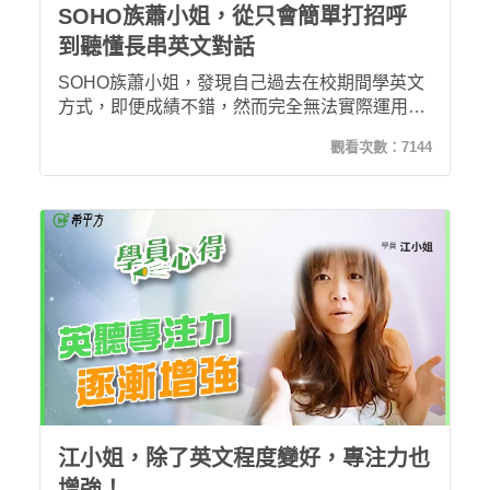
SOHO族蕭小姐，從只會簡單打招呼
到聽懂長串英文對話
SOHO族蕭小姐，發現自己過去在校期間學英文
方式，即便成績不錯，然而完全無法實際運用。
為了拓展人脈，增加未來工作機會。因此參加希
觀看次數：
7144
平方 30 天英文特訓。持續 30 天的學習後，發現
希平方的學習法，跟過去所有學習方式真的完全
不同，在學習過程中，完全沒有死背，就能把生
字記起來了！ 從一句簡單的打招呼句子，到可以
聽懂一大串的英文，真的很推薦攻其不背！真的
要狠下心逼自己學習，才能讓達到不一樣的境
界。
江小姐，除了英文程度變好，專注力也
增強！