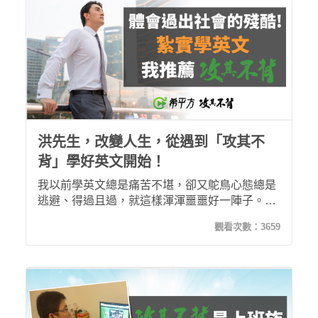
洪先生，改變人生，從遇到「攻其不
背」學好英文開始！
我以前學英文總是痛苦不堪，卻又鴕鳥心態總是
逃避、得過且過，就這樣渾渾噩噩好一陣子。出
社會面對現實殘酷後，決定加入攻其不背，學過
觀看次數：
3659
後才真實感受到自己扎實地累積到不少英文知
識，跟以前那種不踏實的感覺不太一樣，最重要
的是能夠讓我持續學英文！