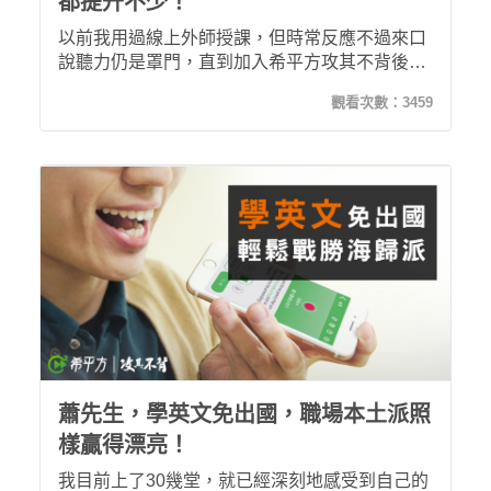
都提升不少！
以前我用過線上外師授課，但時常反應不過來口
說聽力仍是罩門，直到加入希平方攻其不背後，
讓我隨時隨地都能學英文，更大幅提升我的英文
觀看次數：
3459
聽力與字彙量。
蕭先生，學英文免出國，職場本土派照
樣贏得漂亮！
我目前上了30幾堂，就已經深刻地感受到自己的