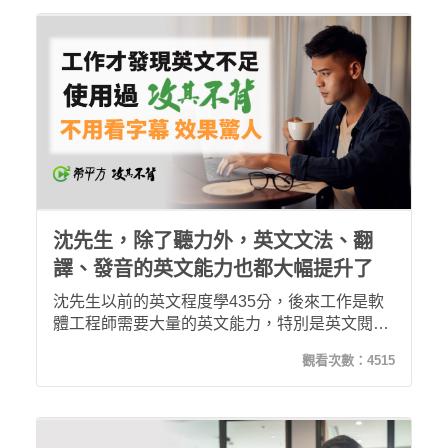
升，後來出差機會也變多了！我可以保證，用希
平方攻其不背線上學英文，不會後悔！
沈先生，除了聽力外，英文文法、翻
譯、發音的英文能力也都大幅提升了
沈先生以前的英文程度學435分，後來工作是軟
體工程師需要大量的英文能力，特別是英文閱讀
及翻譯，因此加入了希平方攻其不背，學習120
觀看次數：
4515
堂後，現在看外國影集不用看字幕也大部分都聽
得出意思，這讓我對攻其不背課程的效果感到驚
訝！後來去考多益也進步到605分，覺得希平方
是非常棒的英文學習工具！