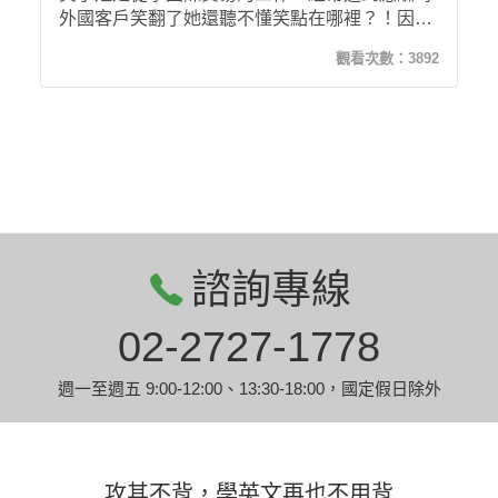
外國客戶笑翻了她還聽不懂笑點在哪裡？！因此
她開始積極尋找英文課程，即使是最彈性的家教
觀看次數：
3892
班，一周一次效果也始終不佳。後來經好友介紹
希平方攻其不背課程，學習後明顯感受到自己聽
力及英文表達能力的進步，生活上也自然而然應
用了課堂中學到的單字，成效真的讓她太驚喜！
諮詢專線
02-2727-1778
週一至週五 9:00-12:00、13:30-18:00，國定假日除外
攻其不背，學英文再也不用背