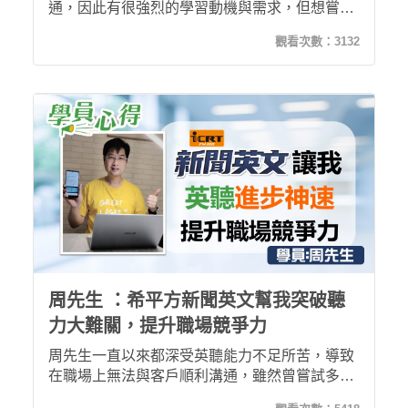
通，因此有很強烈的學習動機與需求，但想嘗試
透過聽ICRT加強英聽卻發覺自己跟不上、聽不懂
觀看次數：
3132
並深感挫折，直到鼓起勇氣購買了希平方新聞英
文課程後，發現自己可以開始聽懂廣播內容，更
能幫助改善發音，彭工程師因此對於學習英文感
到信心倍增，並期許自己在上完全部課程後，可
以毫不費力的理解新聞英文播報內容。
周先生 ：希平方新聞英文幫我突破聽
力大難關，提升職場競爭力
周先生一直以來都深受英聽能力不足所苦，導致
在職場上無法與客戶順利溝通，雖然曾嘗試多種
方法想改善英文聽力，但總是被生活雜務打斷而