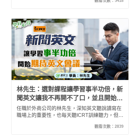
觀看次數：
5418
半途而廢，直到使用過希平方新聞英文課程後，
透過五次間隔學習法，自然進入英文學習情境，
又能利用零碎時間學習，讓周先生聽力進步神
速，與外國客戶溝通順利了許多，更立志繼續精
進英文，挑戰多益。
林先生：選對課程讓學習事半功倍，新
聞英文讓我不再開不了口，並且開始期
待英文會議
任職於外商公司的林先生，深知英文聽說讀寫在
職場上的重要性，也每天聽ICRT訓練聽力，但在
會議上仍然無法聽懂老闆的英文並且回答，開始
觀看次數：
2839
上了希平方「30天聽懂新聞英文」的課程後，耳
朵彷彿被開啟了一樣，現在在聽ICRT時已有明顯