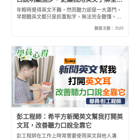
時事！
年輕時覺得英文不難，然而聽力卻是一大罩門，
早期聽英文都只是抓重點字，無法完全聽懂。在
上過 ICRT 新聞英文後，系統內建不限次數錄音
觀看次數：
3525
功能讓我可以盡情模仿老師的語調，更能大量聆
聽英文！多次上課下來真的明顯感受到自身英文
的進步！更棒的是，課程主題多元，讓我在學英
文的同時也能了解國際時事，具備國際觀，學習
越來越順，有如倒吃甘蔗。
彭工程師：希平方新聞英文幫我打開英
文耳，改善聽力口說全靠它
彭工程師在工作上時常需要使用英文與他人溝