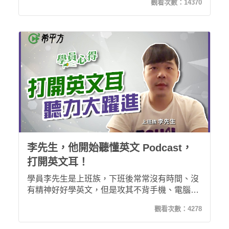
觀看次數：
14370
都失敗後，沒想到最有效最棒的方法在這裡！!加
入希平方攻其不背後終於感受到能夠將英文聽清
楚的感覺了！也開始能聽懂新聞英文了！
李先生，他開始聽懂英文 Podcast，
打開英文耳！
學員李先生是上班族，下班後常常沒有時間、沒
有精神好好學英文，但是攻其不背手機、電腦都
能上課，通勤、在家都能學英文，獨家專利五步
觀看次數：
4278
驟學習不僅訓練全方位英文能力，更是讓學員能
徹底活用在生活中，最近完成了 30 天特訓的李