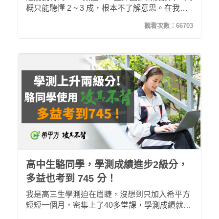
概只能聽懂 2 ~ 3 成，根本不了解意思。在我上
完攻其不背將近30堂課時，我有時候已經可以聽
觀看次數：
66703
出整段完整的句子，就算是新聞頻道也能聽懂 5
~ 6 成，有些 YouTube 短片更是能領略7 ~ 8成，
It is amazing！
高中生駱同學，學測成績進步2級分，
多益也考到 745 分！
我是高三生學測迫在眉睫，沒想到只加入希平方
短短一個月，密集上了40多堂課，學測成績就上
升2級分，多益還考到745 分！