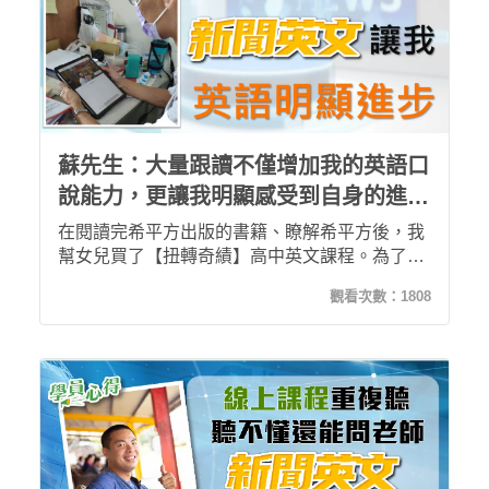
蘇先生：大量跟讀不僅增加我的英語口
說能力，更讓我明顯感受到自身的進
步！
在閱讀完希平方出版的書籍、瞭解希平方後，我
幫女兒買了【扭轉奇績】高中英文課程。為了和
女兒一起相互砥礪，也幫自己買了【攻其不背】
觀看次數：
1808
及【ICRT新聞英文】課程。上完課程後，我發現
大量的跟讀能自然加強英語口說能力！配合行動
裝置也能使我善用時間學習！現在的我不僅克服
惰性，更明顯感受自身英語的進步！