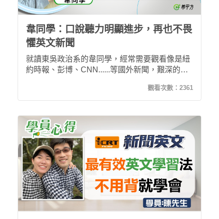
韋同學：口說聽力明顯進步，再也不畏
懼英文新聞
就讀東吳政治系的韋同學，經常需要觀看像是紐
約時報、彭博、CNN......等國外新聞，艱深的內
容總是令他感到厭煩，但在上了希平方與ICRT共
觀看次數：
2361
同推出的新聞英文後，不僅不再畏懼這些艱澀難
懂的英文新聞，聽力口說也大大進步！