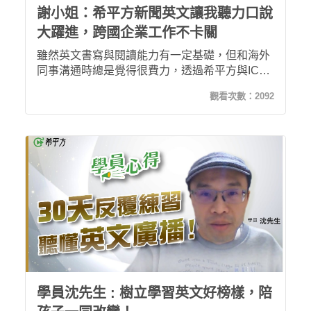
謝小姐：希平方新聞英文讓我聽力口說
大躍進，跨國企業工作不卡關
雖然英文書寫與閱讀能力有一定基礎，但和海外
同事溝通時總是覺得很費力，透過希平方與ICRT
聯合推出的30天新聞英文，讓我可以反覆練習聽
觀看次數：
2092
說讀寫，上完課後不僅新聞英文不再卡關，和海
外同事溝通的能力也有了明顯進步。現在我和孩
子都用希平方學英文，大人小孩都學得開心又有
效!
學員沈先生 : 樹立學習英文好榜樣，陪