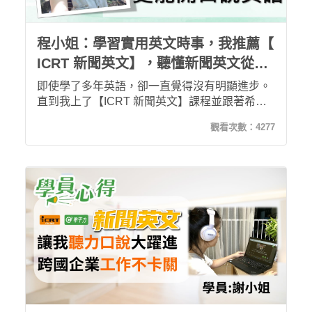
程小姐：學習實用英文時事，我推薦【
ICRT 新聞英文】，聽懂新聞英文從此
開始！
即使學了多年英語，卻一直覺得沒有明顯進步。
直到我上了【ICRT 新聞英文】課程並跟著希平
方「五次間隔學習法」不斷複習，才開始累積英
觀看次數：
4277
語能力。課程內容搭配時事，讓我學習實用英語
之餘，也能充分練習英語口說，獲得滿滿成就
感！