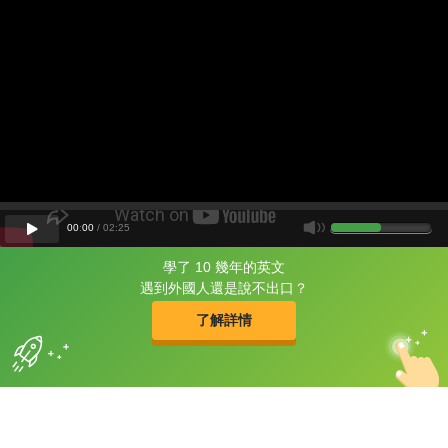
00
:
00
/
02
:
25
學了 10 幾年的英文
片尾有
攻其不背
遇到外國人還是說不出口？
的品牌故事
了解詳情